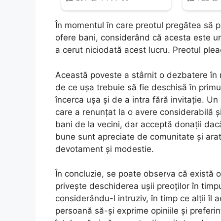
În momentul în care preotul pregătea să pl
ofere bani, considerând că acesta este un
a cerut niciodată acest lucru. Preotul ple
Această poveste a stârnit o dezbatere în râ
de ce ușa trebuie să fie deschisă în primu
încerca ușa și de a intra fără invitație. Un
care a renunțat la o avere considerabilă 
bani de la vecini, dar acceptă donații da
bune sunt apreciate de comunitate și arată 
devotament și modestie.
În concluzie, se poate observa că există o 
privește deschiderea ușii preoților în timp
considerându-l intruziv, în timp ce alții îl
persoană să-și exprime opiniile și preferi