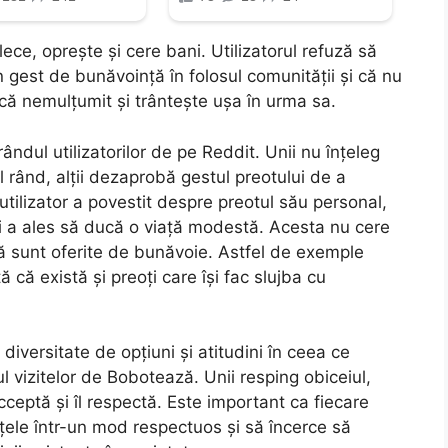
ece, oprește și cere bani. Utilizatorul refuză să
 gest de bunăvoință în folosul comunității și că nu
acă nemulțumit și trântește ușa în urma sa.
ndul utilizatorilor de pe Reddit. Unii nu înțeleg
l rând, alții dezaprobă gestul preotului de a
 utilizator a povestit despre preotul său personal,
și a ales să ducă o viață modestă. Acesta nu cere
că sunt oferite de bunăvoie. Astfel de exemple
că există și preoți care își fac slujba cu
diversitate de opțiuni și atitudini în ceea ce
ul vizitelor de Bobotează. Unii resping obiceiul,
 acceptă și îl respectă. Este important ca fiecare
nțele într-un mod respectuos și să încerce să