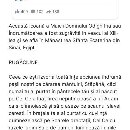
Această icoană a Maicii Domnului Odighitria sau
Îndrumătoarea a fost zugrăvită în veacul al XIII-
lea și se află în Mănăstirea Sfânta Ecaterina din
Sinai, Egipt.
RUGĂCIUNE
Ceea ce eşti Izvor a toată înţelepciunea îndrumă
paşii noştri pe cărarea mântuirii, Stăpână, căci
numai tu ai purtat în pântecele tău şi ai născut
pe Cel Ce a luat firea neputincioasă a lui Adam
ca s-o înnoiască şi să o aşeze pe scaunul slavei
cereşti. În braţele tale ai purtat cu cuviinţă
dumnezeiască pe Soarele dreptăţii, Cel Ce cu
razele iubirii Sale de oameni luminează inimile