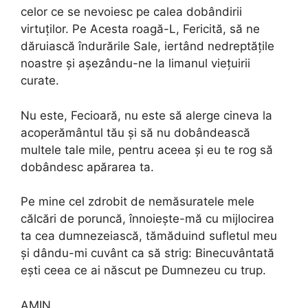
celor ce se nevoiesc pe calea dobândirii
virtuţilor. Pe Acesta roagă-L, Fericită, să ne
dăruiască îndurările Sale, iertând nedreptăţile
noastre şi aşezându-ne la limanul vieţuirii
curate.
Nu este, Fecioară, nu este să alerge cineva la
acoperământul tău și să nu dobândească
multele tale mile, pentru aceea și eu te rog să
dobândesc apărarea ta.
Pe mine cel zdrobit de nemăsuratele mele
călcări de poruncă, înnoiește-mă cu mijlocirea
ta cea dumnezeiască, tămăduind sufletul meu
și dându-mi cuvânt ca să strig: Binecuvântată
ești ceea ce ai născut pe Dumnezeu cu trup.
AMIN.