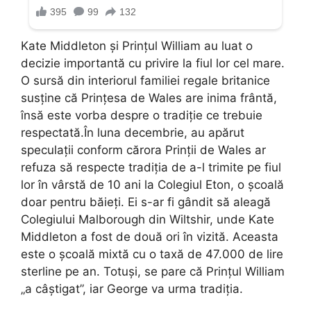
Kate Middleton și Prințul William au luat o
decizie importantă cu privire la fiul lor cel mare.
O sursă din interiorul familiei regale britanice
susține că Prințesa de Wales are inima frântă,
însă este vorba despre o tradiție ce trebuie
respectată.În luna decembrie, au apărut
speculații conform cărora Prinții de Wales ar
refuza să respecte tradiția de a-l trimite pe fiul
lor în vârstă de 10 ani la Colegiul Eton, o școală
doar pentru băieți. Ei s-ar fi gândit să aleagă
Colegiului Malborough din Wiltshir, unde Kate
Middleton a fost de două ori în vizită. Aceasta
este o școală mixtă cu o taxă de 47.000 de lire
sterline pe an. Totuși, se pare că Prințul William
„a câștigat”, iar George va urma tradiția.