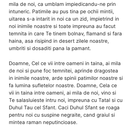
mila de noi, ca umblam impiedicandu-ne prin
intuneric. Patimile au pus tina pe ochii mintii,
uitarea s-a intarit in noi ca un zid, impietrind in
noi inimile noastre si toate impreuna au facut
temnita in care Te tinem bolnav, flamand si fara
haina, asa risipind in desert zilele noastre,
umbriti si dosaditi pana la pamant.
Doamne, Cel ce vii intre oameni in taina, ai mila
de noi si pune foc temnitei, aprinde dragostea
in inimile noastre, arde spinii patimilor noastre si
fa lumina sufletelor noastre. Doamne, Cela ce
vii in taina intre oameni, ai mila de noi, vino si
Te salasluieste intru noi, impreuna cu Tatal si cu
Duhul Tau cel Sfant. Caci Duhul Sfant se roaga
pentru noi cu suspine negraite, cand graiul si
mintea raman neputincioase.